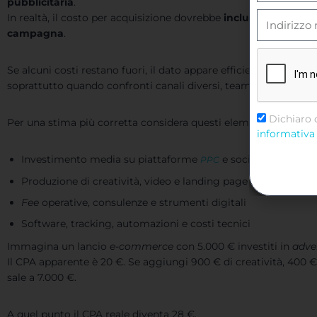
pubblicitaria
.
In realtà, il costo per acquisizione dovrebbe
includere tutte le
campagna
.
Se alcuni costi restano fuori, il dato appare efficiente ma descr
soprattutto quando confronti canali diversi, team diversi o per
Dichiaro 
Per una stima più corretta considera questi elementi:
informativa 
Investimento media su piattaforme
e social
PPC
Produzione di creatività, video e landing page
Fee
operative, consulenze e strumenti digitali
Software, tracking, automazioni e costi tecnici
Immagina un lancio
e-commerce
con 5.000 € investiti in
adve
Il CPA apparente è 20 €. Se aggiungi 900 € di creatività, 400 €
sale a 7.000 €.
A quel punto il CPA reale diventa 28 €.