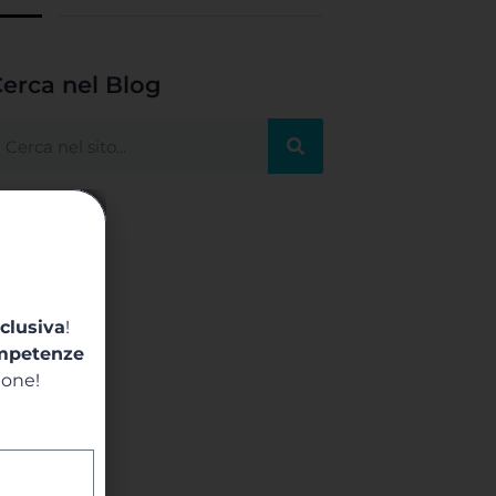
erca nel Blog
clusiva
!
mpetenze
ione!