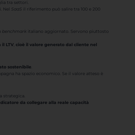
a tra settori.
i. Nel
SaaS
il riferimento può salire tra 100 e 200
n
benchmark
italiano aggiornato. Servono piuttosto
 il
LTV
,
cioè il valore generato dal cliente nel
ato sostenibile
.
ampagna ha spazio economico. Se il valore atteso è
a strategica.
ndicatore da collegare alla reale capacità