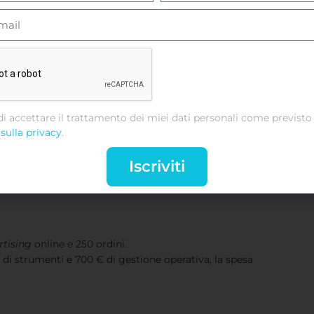
 voci necessarie a progettare
,
lanciare e gestire la
ive una redditività parziale. Questa differenza pesa
iodi con livelli di investimento non omogenei.
di accettare il trattamento dei miei dati personali come previsto 
sulla privacy
.
Iscriviti
rtising
online e 250 ordini.
 di strumenti e 700 € di gestione operativa, la spesa