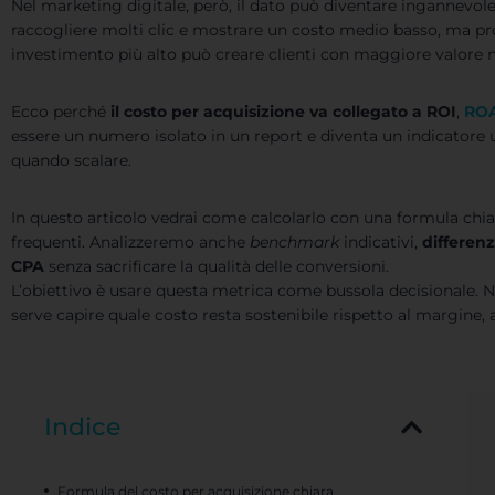
Nel marketing digitale, però, il dato può diventare ingannevo
raccogliere molti clic e mostrare un costo medio basso, ma pro
investimento più alto può creare clienti con maggiore valore 
Ecco perché
il costo per acquisizione va collegato a ROI
,
RO
essere un numero isolato in un report e diventa un indicatore u
quando scalare.
In questo articolo vedrai come calcolarlo con una formula chiara
frequenti. Analizzeremo anche
benchmark
indicativi,
differenz
CPA
senza sacrificare la qualità delle conversioni.
L’obiettivo è usare questa metrica come bussola decisionale. No
serve capire quale costo resta sostenibile rispetto al margine, al
Indice
Formula del costo per acquisizione chiara