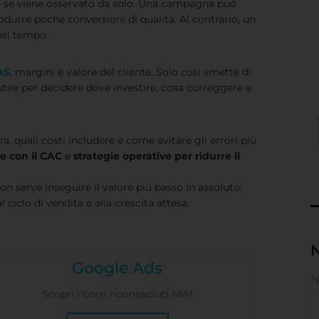
le se viene osservato da solo. Una campagna può
durre poche conversioni di qualità. Al contrario, un
nel tempo.
AS
, margini e valore del cliente. Solo così smette di
tile per decidere dove investire, cosa correggere e
, quali costi includere e come evitare gli errori più
e con il
CAC
e
strategie operative per ridurre il
n serve inseguire il valore più basso in assoluto:
 ciclo di vendita e alla crescita attesa.
N
Google Ads
Scopri i corsi riconosciuti MIM