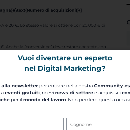
pagna}}{\text{Numero di acquisizioni}}\]
C
A è 20 €. Lo stesso valore si ottiene con 20.000 € di
0 €. Anche la “conversione” deve restare coerente con
Vuoi diventare un esperto
ssere una demo richiesta da un decisore aziendale.
.
nel Digital Marketing?
 e ciclo di vendita
.
i alla newsletter
per entrare nella nostra
Community es
 se attira utenti poco qualificati. Al contrario, un
a a
eventi gratuiti
, ricevi
news di settore
e acquisisci
co
 maggiore valore nel tempo.
iche
per il
mondo del lavoro
. Non perdere questa occas
ione
pesa media mostrata dalla piattaforma