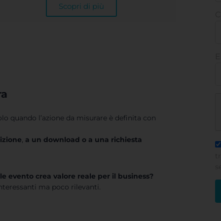
Scopri di più
C
E
ra
olo quando l’azione da misurare è definita con
rizione
,
a un download o a una richiesta
t
s
e evento crea valore reale per il business?
interessanti ma poco rilevanti.