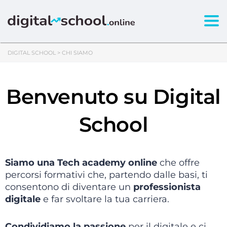
Togg
DIGITAL SCHOOL
>
CHI SIAMO
Benvenuto su Digital
School
Siamo una Tech academy online
che offre
percorsi formativi che, partendo dalle basi, ti
consentono di diventare un
professionista
digitale
e far svoltare la tua carriera.
Condividiamo la passione
per il digitale e ci