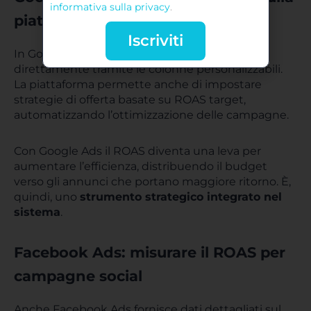
informativa sulla privacy
.
piattaforma
Iscriviti
In Google Ads il ROAS può essere monitorato
direttamente tramite le colonne personalizzabili.
La piattaforma permette anche di impostare
strategie di offerta basate su ROAS target,
automatizzando l’ottimizzazione delle campagne.
Con Google Ads il ROAS diventa una leva per
aumentare l’efficienza, distribuendo il budget
verso gli annunci che portano maggiore ritorno. È,
quindi, uno
strumento strategico integrato nel
sistema
.
Facebook Ads: misurare il ROAS per
campagne social
Anche Facebook Ads fornisce dati dettagliati sul