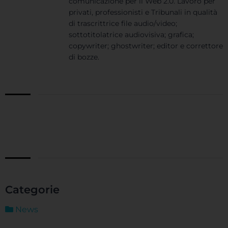
comunicazione per il Web 2.0. Lavoro per
privati, professionisti e Tribunali in qualità
di trascrittrice file audio/video;
sottotitolatrice audiovisiva; grafica;
copywriter; ghostwriter; editor e correttore
di bozze.
Categorie
News