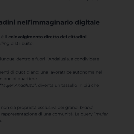
tadini nell’immaginario digitale
” è il
coinvolgimento diretto dei cittadini
.
lling
distribuito.
hiunque, dentro e fuori l’Andalusia, a condividere
menti di quotidiano: una lavoratrice autonoma nel
nione di quartiere.
“
Mujer Andaluza
”, diventa un tassello in più che
non sia proprietà esclusiva dei grandi
brand
.
 rappresentazione di una comunità. La query “
mujer
a
.