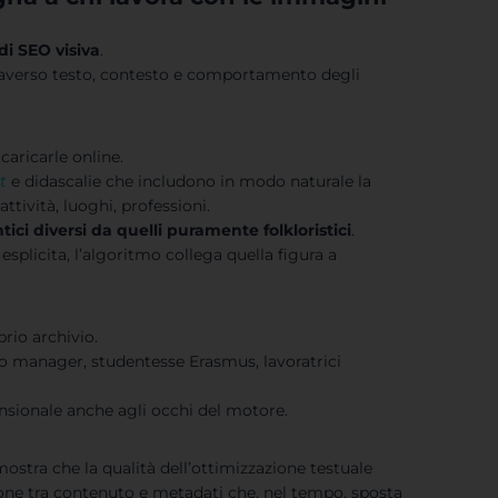
di SEO visiva
.
traverso testo, contesto e comportamento degli
aricarle online.
t
e didascalie che includono in modo naturale la
ttività, luoghi, professioni.
ici diversi da quelli puramente folkloristici
.
 esplicita, l’algoritmo collega quella figura a
prio archivio.
o manager, studentesse Erasmus, lavoratrici
sionale anche agli occhi del motore.
 mostra che la qualità dell’ottimizzazione testuale
ione tra contenuto e metadati che, nel tempo, sposta