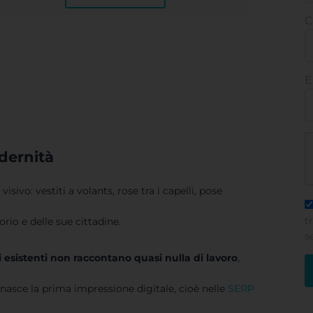
C
E
odernità
isivo: vestiti a volants, rose tra i capelli, pose
t
orio e delle sue cittadine.
s
 esistenti non raccontano quasi nulla di lavoro
,
e nasce la prima impressione digitale, cioè nelle
SERP