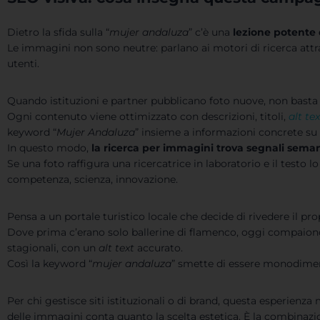
Dietro la sfida sulla “
mujer andaluza
” c’è una
lezione potente 
Le immagini non sono neutre: parlano ai motori di ricerca at
utenti.
Quando istituzioni e partner pubblicano foto nuove, non basta c
Ogni contenuto viene ottimizzato con descrizioni, titoli,
alt tex
keyword “
Mujer Andaluza
” insieme a informazioni concrete su a
In questo modo,
la ricerca per immagini trova segnali semant
Se una foto raffigura una ricercatrice in laboratorio e il testo lo
competenza, scienza, innovazione.
Pensa a un portale turistico locale che decide di rivedere il pro
Dove prima c’erano solo ballerine di flamenco, oggi compaion
stagionali, con un
alt text
accurato.
Così la keyword “
mujer andaluza
” smette di essere monodimen
Per chi gestisce siti istituzionali o di brand, questa esperienza
delle immagini conta quanto la scelta estetica. È la combinaz