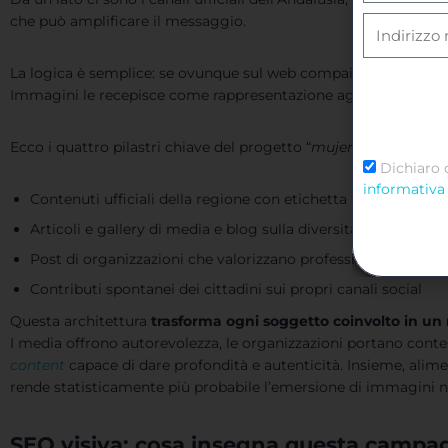
che può amplificare il messaggio.
La logica è semplice: se ovunque sul web compaiono nuove i
Immagini le recepisce come rappresentazione aggiornata.
Ecco i quattro pilastri chiave del progetto “
mujer andaluza
”:
Dichiaro 
informativa 
Contenuti ufficiali della regione con etichetta “
Mujer Andal
Articoli e gallery di media e blog sulla diversità femminile
Post di organizzazioni che valorizzano professioni e ruoli rea
Contributi spontanei dei cittadini sui propri canali social
Questa architettura
trasforma ogni soggetto coinvolto in un 
I media offrono autorevolezza, le organizzazioni portano contes
content
capace di dare profondità e autenticità. Insieme, alim
rende statisticamente più probabile l’emersione di immagini no
SEO visiva: cosa insegna questa campag