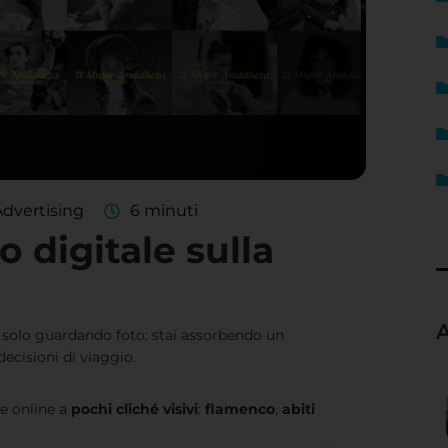
Advertising
6 minuti
 digitale sulla
A
i solo guardando foto: stai assorbendo un
ecisioni di viaggio.
te online a
pochi cliché visivi
:
flamenco
,
abiti