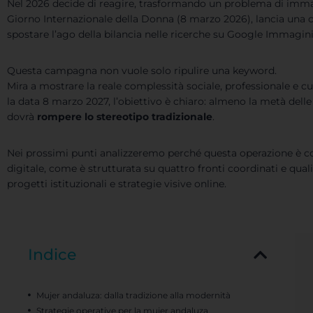
Nel 2026 decide di reagire, trasformando un problema di immag
Giorno Internazionale della Donna (8 marzo 2026), lancia una
spostare l’ago della bilancia nelle ricerche su Google Immagini
Questa campagna non vuole solo ripulire una keyword.
Mira a mostrare la reale complessità sociale, professionale e 
la data 8 marzo 2027, l’obiettivo è chiaro: almeno la metà dell
dovrà
rompere lo stereotipo tradizionale
.
Nei prossimi punti analizzeremo perché questa operazione è co
digitale, come è strutturata su quattro fronti coordinati e quali
progetti istituzionali e strategie visive online.
Indice
Mujer andaluza: dalla tradizione alla modernità
Strategie operative per la mujer andaluza