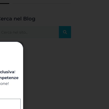
erca nel Blog
clusiva
!
mpetenze
ione!