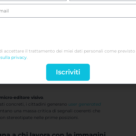
mmagini etichettate correttamente, Google
di accettare il trattamento dei miei dati personali come previsto 
sulla privacy
.
uza
” aggiornata
Iscriviti
li
micro-editore visivo
.
ti concreti, i cittadini generano
user generated
entano una massa critica di segnali coerenti che
n stereotipate nelle prime posizioni.
na a chi lavora con le immagini