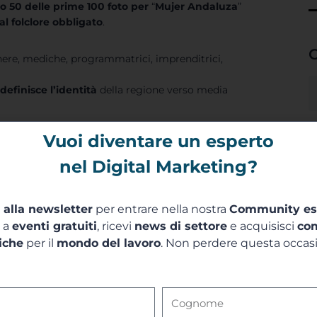
 50 delle prime 100 foto per
“
Mujer Andaluza
”
al folclore obbligato
.
C
ere, mediche, programmatrici, imprenditrici,
idefinisce l’identità
della regione verso media
Vuoi diventare un esperto
a query “
mujer andaluza
” è un laboratorio a cielo
uidare scelte creative, piani editoriali e alleanze
nel Digital Marketing?
i alla newsletter
per entrare nella nostra
Community es
za
a a
eventi gratuiti
, ricevi
news di settore
e acquisisci
co
iche
per il
mondo del lavoro
. Non perdere questa occas
ta pubblicare qualche foto bella. Serve una
strategia
traverso volumi e coerenza.
 quattro fronti distinti ma interconnessi.
l’ecosistema di media, organizzazioni e persone comuni