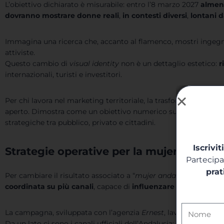
L’obiettivo dichiarato è misurabile: entro l’8 marzo 2027
almeno
dovranno mostrare donne reali
,
in contesti diversi
,
lontani d
Immagina una ricerca che, accanto al flamenco, mostri ingegn
attiviste.
Questo cambio di
visual identity
non è un dettaglio estetico:
r
internazionali, turisti e investitori.
Per chi lavora nel marketing territoriale, la trasformazione dell
aperto. Dimostra come un obiettivo numerico sulla SERP possa g
strategiche tra pubblico, privato e cittadini.
Iscrivit
Strategie operative per la mujer andalu
Partecip
prat
Per cambiare il risultato associato a “
mujer andaluza
” non bas
coordinata su più canali
, capace di
influenzare l’algoritmo
at
La campagna, sviluppata con l’agenzia
Ernest
, lavora quindi su
Da un lato ci sono i canali ufficiali dell’Andalusia; dall’altro 