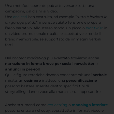
Una metafora coerente può attraversare tutta una
campagna, dal claim ai video.
Una
analessi
ben costruita, ad esempio “
tutto è iniziato in
un garage gelido
”, inserisce subito tensione e prepara
l’arco narrativo. Allo stesso modo, un piccolo
plot twist
in
un video promozionale ribalta le aspettative e rende il
brand memorabile, se supportato da immagini verbali
forti.
Nel
content marketing
più avanzato troviamo anche
narrazione in forma breve
per social
,
newsletter
o
annunci in pre-roll
.
Qui le figure retoriche devono concentrarsi: una
iperbole
mirata, un
ossimoro
inatteso, una
personificazione
possono bastare. Inserite dentro specifici tipi di
storytelling, danno voce alla marca senza appesantire.
Anche strumenti come
red herring
o
monologo interiore
possono entrare nel copy, soprattutto in format video e