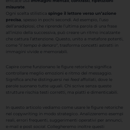
efficace usa
immagini mentali
,
contrasti
,
ripetizioni
misurate
.
Ogni scelta stilistica
spinge il lettore verso un’azione
precisa
, spesso in pochi secondi. Ad esempio, l’uso
dell’anadiplosi, che riprende l’ultima parola di una frase
all’inizio della successiva, può creare un ritmo incalzante
che cattura l’attenzione. Questo, unito a metafore potenti,
come “
il tempo è denaro
“, trasforma concetti astratti in
immagini vivide e memorabili.
Capire come funzionano le figure retoriche significa
controllare meglio emozioni e ritmo del messaggio.
Significa anche distinguersi nei
feed
affollati, dove le
parole suonano tutte uguali. Chi scrive senza queste
strutture rischia testi corretti, ma piatti e dimenticabili.
In questo articolo vediamo come usare le figure retoriche
nel copywriting in modo strategico. Analizzeremo esempi
reali, errori frequenti, suggerimenti operativi per annunci,
e-mail e post
social
. Collegheremo inoltre questi