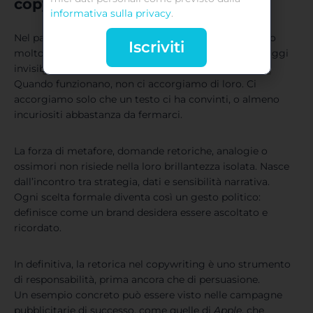
copywriting moderno
informativa sulla privacy
.
Nel panorama digitale saturo, le figure retoriche sono
Iscriviti
molto più di un ornamento linguistico. Sono ingranaggi
invisibili che allineano emozioni, logica e azione.
Quando funzionano, non ci accorgiamo di loro. Ci
accorgiamo solo che un testo ci ha convinti, o almeno
incuriositi abbastanza da fermarci.
La forza di metafore, domande retoriche, analogie o
ossimori non risiede nella loro brillantezza isolata. Nasce
dall’incontro tra strategia, dati e sensibilità narrativa.
Ogni scelta formale diventa così un gesto politico:
definisce come un brand desidera essere ascoltato e
ricordato.
In definitiva, la retorica nel copywriting è uno strumento
di responsabilità, prima ancora che di persuasione.
Un esempio concreto può essere visto nelle campagne
pubblicitarie di successo, come quelle di
Apple
, che