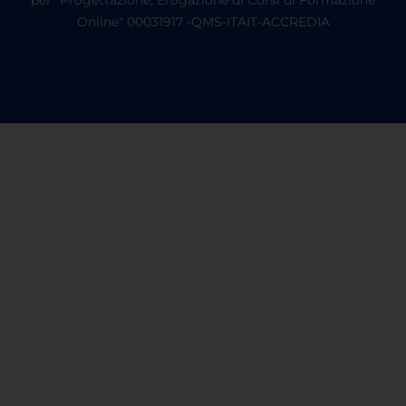
Online" 00031917 -QMS-ITAIT-ACCREDIA