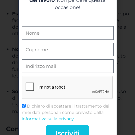
del lavoro
. Non perdere questa
occasione!
Essere troppo evidenti
: se la domanda è troppo
facile da rispondere, perde la sua efficacia. Le
domande retoriche devono spingere il lettore a
riflettere, non a dare una risposta banale.
Non essere pertinenti
: assicurati che la
domanda sia strettamente legata al contenuto
del tuo messaggio. Se una domanda sembra
fuori luogo, rischi di perdere l’attenzione del
lettore.
Sovraccaricare il testo
: come già detto, l’abuso
di domande retoriche può risultare fastidioso.
Usa questo strumento con parsimonia per
Dichiaro di accettare il trattamento dei
mantenerne l’impatto.
miei dati personali come previsto dalla
informativa sulla privacy
.
Conclusione: perché le domande
Iscriviti