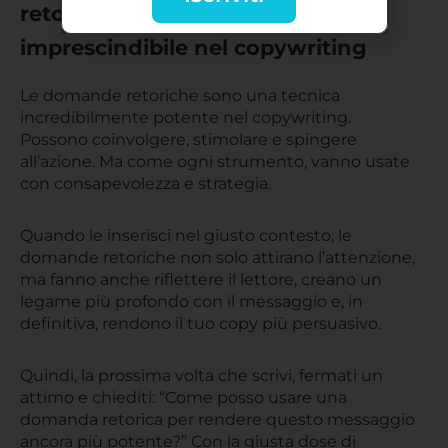
retoriche sono una risorsa
imprescindibile nel copywriting
Le domande retoriche sono una tecnica
incredibilmente potente nel copywriting.
Possono coinvolgere, stimolare e spingere
all’azione. Ma come ogni strumento, vanno usate
con consapevolezza e strategia.
Quando le inserisci nel giusto contesto, le
domande retoriche non solo attirano l’attenzione,
ma fanno anche riflettere il lettore, creano un
legame più profondo con il messaggio e, in
definitiva, rendono il tuo copy più persuasivo.
Quindi, la prossima volta che scrivi, fermati un
attimo e chiediti: “Come posso usare una
domanda retorica per rendere questo messaggio
ancora più potente?” Con la giusta dose di