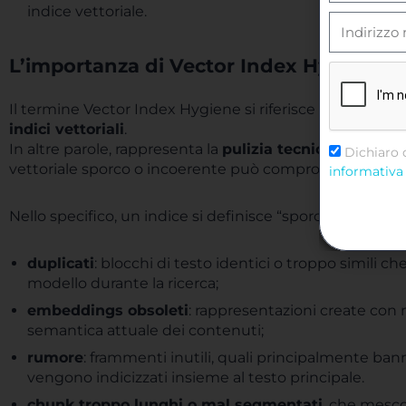
indice vettoriale.
L’importanza di Vector Index Hygiene
Il termine Vector Index Hygiene si riferisce alla
cura, al
indici vettoriali
.
In altre parole, rappresenta la
pulizia tecnica di un si
Dichiaro 
vettoriale sporco o incoerente può compromettere la qua
informativa 
Nello specifico, un indice si definisce “sporco” quando 
duplicati
: blocchi di testo identici o troppo simili 
modello durante la ricerca;
embeddings obsoleti
: rappresentazioni create con m
semantica attuale dei contenuti;
rumore
: frammenti inutili, quali principalmente bann
vengono indicizzati insieme al testo principale.
chunk troppo lunghi o mal segmentati
, che mesc