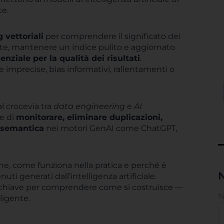
te.
vettoriali
per comprendere il significato dei
ate, mantenere un indice pulito e aggiornato
nziale per la qualità dei risultati
.
te imprecise, bias informativi, rallentamenti o
l crocevia tra
data engineering
e
AI
me di
monitorare, eliminare duplicazioni,
a semantica
nei motori GenAI come ChatGPT,
ne, come funziona nella pratica e perché è
N
uti generati dall’intelligenza artificiale.
 chiave per comprendere come si costruisce —
ligente.