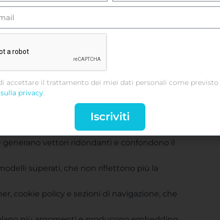
la coerenza e alla manutenzione degli
to web
. In questo senso, infatti, un indice
di accettare il trattamento dei miei dati personali come previsto 
lità delle risposte dei sistemi di GenAI.
sulla privacy
.
Iscriviti
contiene:
che generano vettori ridondanti e confondono il
odelli superati, che non riflettono più la
er, cookie policy e sezioni di navigazione, che
olano più argomenti e producono embedding