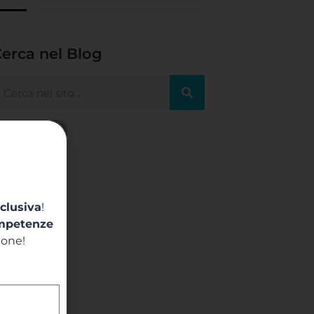
erca nel Blog
clusiva
!
mpetenze
ione!