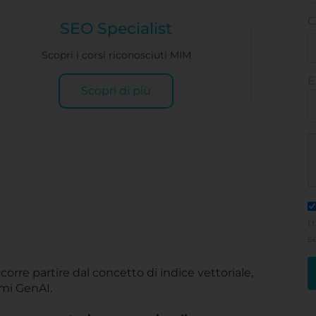
C
SEO Specialist
Scopri i corsi riconosciuti MIM
E
Scopri di più
t
s
rre partire dal concetto di indice vettoriale,
emi GenAI.