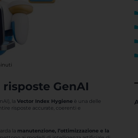
inuti
 risposte GenAI
nAI), la
Vector Index Hygiene
è una delle
A
tire risposte accurate, coerenti e
uarda la
manutenzione, l’ottimizzazione e la
ettono ai modelli di intelligenza artificiale di