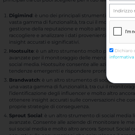
Digimind
: è uno dei principali strumenti di social m
vasta gamma di funzionalità, tra cui il monitoraggio de
gestione della reputazione e molto altro ancora. Digim
raccogliere e analizzare i dati provenienti dai socia
insight accurati e significativi.
Dichiaro 
Hootsuite
: è un altro strumento molto popolare per il
informativa 
avanzate per il monitoraggio delle menzioni, l’analis
social media. Hootsuite consente alle aziende di segui
tendenze emergenti e rispondere prontamente alle ri
Brandwatch
: è un altro strumento di social media li
una vasta gamma di funzionalità, tra cui il monitoragg
l’identificazione degli influencer e molto altro anco
ottenere insight accurati sulle conversazioni che coi
proprie strategie di conseguenza.
Sprout Social
: è un altro strumento di social media l
avanzate. Consente alle aziende di monitorare le menz
sui social media e molto altro ancora. Sprout Social 