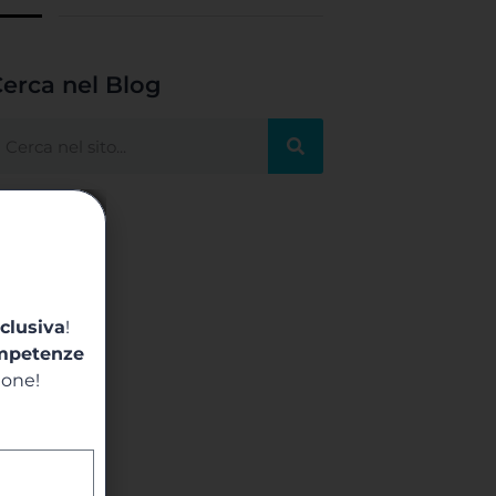
erca nel Blog
clusiva
!
mpetenze
ione!