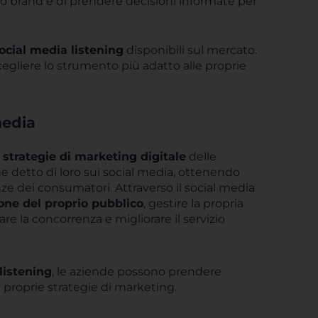
io brand e di prendere decisioni informate per
social media listening
disponibili sul mercato.
cegliere lo strumento più adatto alle proprie
media
e
strategie di marketing digitale
delle
ne detto di loro sui social media, ottenendo
nze dei consumatori. Attraverso il social media
one del proprio pubblico
, gestire la propria
 la concorrenza e migliorare il servizio
listening
, le aziende possono prendere
e proprie strategie di marketing.