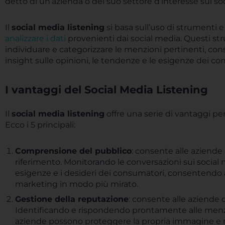
detto di un’azienda o del suo settore d’interesse sui so
Il
social media listening
si basa sull’uso di strumenti 
analizzare i dati
provenienti dai social media. Questi str
individuare e categorizzare le menzioni pertinenti, con
insight sulle opinioni, le tendenze e le esigenze dei co
I vantaggi del Social Media Listening
Il
social media listening
offre una serie di vantaggi per
Ecco i 5 principali:
Comprensione del pubblico
: consente alle aziende
riferimento. Monitorando le conversazioni sui social m
esigenze e i desideri dei consumatori, consentendo al
marketing in modo più mirato.
Gestione della reputazione
: consente alle aziende 
Identificando e rispondendo prontamente alle menzion
aziende possono proteggere la propria immagine e mi