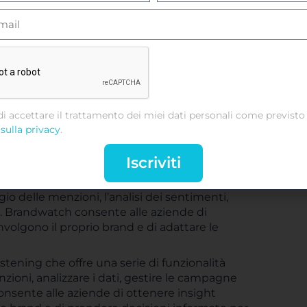
edia listening disponibili sul mercato. Offre una
lle menzioni, l’analisi delle tendenze, la
ind utilizza algoritmi intelligenti per
l media, consentendo alle aziende di ottenere
di accettare il trattamento dei miei dati personali come previsto 
 social media listening. Offre funzionalità
sulla privacy
.
i dei dati e la gestione delle campagne sui
re le conversazioni pertinenti, identificare le
Iscriviti
chieste dei clienti.
stening molto utilizzato dalle aziende. Offre
io delle menzioni, l’analisi dei sentimenti,
ra. Brandwatch consente alle aziende di
nvolgono il proprio brand e di adattare le
istening che offre una serie di funzionalità
ioni, analizzare i dati, gestire le campagne
consente alle aziende di ottenere insight