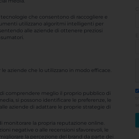
cial media.
C
e tecnologie che consentono di raccogliere e
umenti utilizzano algoritmi intelligenti per
sentendo alle aziende di ottenere preziosi
E
nsumatori.
 le aziende che lo utilizzano in modo efficace.
 di comprendere meglio il proprio pubblico di
t
edia, si possono identificare le preferenze, le
s
le aziende di adattare le proprie strategie di
di monitorare la propria reputazione online.
i negative o alle recensioni sfavorevoli, le
gliorare la percezione del brand da parte dei