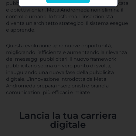
pubblico, in quanto richiede creatività diversificata
e obiettivi chiari. Meta Andromeda non elimina il
controllo umano, lo trasforma. L’inserzionista
diventa un architetto strategico. Il sistema esegue
e apprende.
Questa evoluzione apre nuove opportunità,
migliorando l’efficienza e aumentando la rilevanza
dei messaggi pubblicitari. Il nuovo framework
pubblicitario segna un vero punto di svolta,
inaugurando una nuova fase della pubblicità
digitale. L’innovazione introdotta da Meta
Andromeda prepara inserzionisti e brand a
comunicazioni più efficaci e mirate .
Lancia la tua carriera
digitale