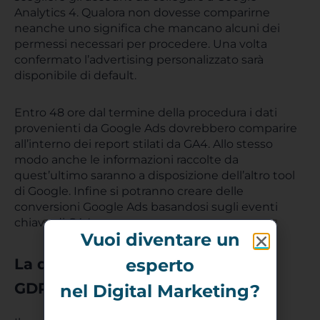
Analytics 4. Qualora non dovesse comparirne
neanche uno significa che mancano alcuni dei
permessi necessari per procedere. Una volta
confermato l’advertising personalizzato sarà
disponibile di default.
Entro 48 ore dal termine della procedura i dati
provenienti da Google Ads dovrebbero comparire
all’interno dei report stilati da GA4. Allo stesso
modo anche le informazioni raccolte da
quest’ultimo saranno a disposizione dell’altro tool
di Google. Infine si potranno creare delle
conversioni Google Ads basandosi sugli eventi
chiave di GA4.
Vuoi diventare un
esperto
La questione della conformità al
GDPR
nel Digital Marketing?