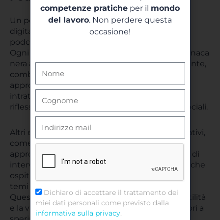
competenze pratiche
per il
mondo
del lavoro
. Non perdere questa
Un podcast d’esempio è “
Serial
“, contenuto
digitale che ha rivoluzionato il panorama del
occasione!
podcasting.
Ogni stagione di “
Serial
” esplora un caso di cronaca
nera attraverso un formato narrativo coinvolgente,
combinando interviste, narrazioni e ricerche
approfondite. Questo tipo di podcast non solo
intrattiene, ma stimola anche la curiosità e la
riflessione del pubblico su questioni legali e sociali.
Altri esempi possono includere podcast educativi,
come “
Stuff You Should Know
“, che offre
approfondimenti su vari argomenti, o podcast di
interviste, come “
The Joe Rogan Experience
“, che
ospita conversazioni con esperti e celebrità su
temi di attualità, cultura e scienza.
Dichiaro di accettare il trattamento dei
Questi esempi di podcast dimostrano la versatilità
miei dati personali come previsto dalla
e la varietà del medium, ispirando nuovi creatori a
informativa sulla privacy
.
sperimentare con stili e formati diversi.