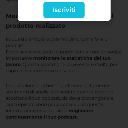
Iscriviti
Monitoraggio e miglioramento del
prodotto realizzato
In questo articolo abbiamo visto come fare un
podcast.
Dopo avere realizzato e pubblicato alcuni episodi, è
importante
monitorare le statistiche del tuo
lavoro
. Questa operazione deve essere svolta per
capire cosa funziona e cosa no.
Le piattaforme di hosting offrono solitamente
strumenti di analisi per vedere quante persone
ascoltano il tuo podcast, da dove provengono e
quali episodi sono più popolari. Usa queste
informazioni per adattare e
migliorare
continuamente il tuo podcast
.