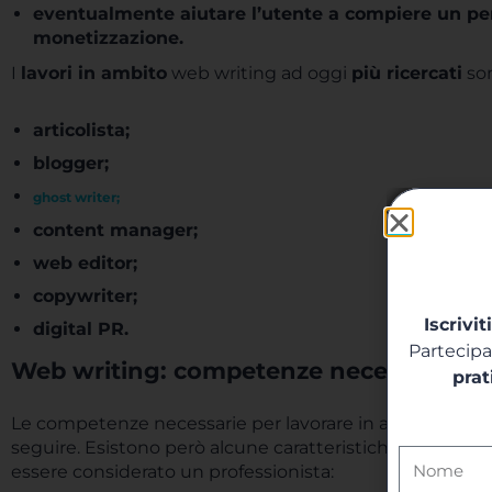
eventualmente aiutare l’utente a compiere un perc
monetizzazione.
I
lavori in ambito
web writing ad oggi
più ricercati
son
articolista;
blogger;
ghost writer;
content manager;
web editor;
copywriter;
Iscrivit
digital PR.
Partecip
Web writing: competenze necessarie
prat
Le competenze necessarie per lavorare in ambito web w
seguire. Esistono però alcune caratteristiche universal
essere considerato un professionista: