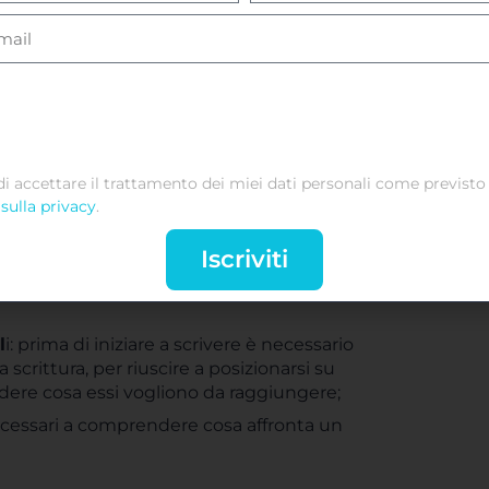
alla perfezione della lingua italiana e del suo
fferenza, la capacità di trasformare un insieme
riting non significa solo saper scrivere ma
le nella maniera migliore;
di accettare il trattamento dei miei dati personali come previsto 
er il web è necessario valutare una serie di
sulla privacy
.
Google predilige i contenuti scritti bene ed
Iscriviti
n attenzione per scrivere un testo completo e
l
i: prima di iniziare a scrivere è necessario
 scrittura, per riuscire a posizionarsi su
ndere cosa essi vogliono da raggiungere;
 necessari a comprendere cosa affronta un