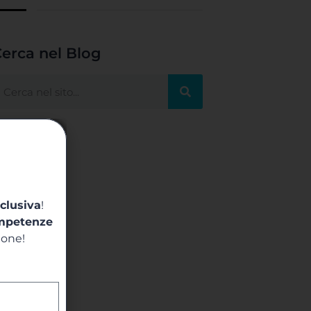
erca nel Blog
clusiva
!
mpetenze
ione!