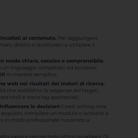
incollati al contenuto.
Per raggiungere
ro, diretto e strutturato e utilizzare il
in modo chiaro, conciso e comprensibile.
do un linguaggio complicato ed eccessivi
tti
in maniera semplice;
e web nei risultati dei motori di ricerca.
ità che soddisfino le esigenze del target,
are titoli e meta tag appropriati;
influenzare le decisioni
.Il web writing mira
acquisto, compilare un modulo o iscriversi a
oro in modo professionale riuscendo a
molto vaste e permettono ottimi guadagni. Di