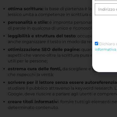
ottima scrittura:
la base di partenza è la conoscenza 
lessico unita a competenze in scrittura creativa;
personalità e stile:
è impronta personale a fare la di
di parole in qualcosa di unico e riconoscibile;
leggibilità e struttura del testo
: occuparsi di web w
anche organizzare il testo in modo da renderlo fruibi
Dichiaro 
ottimizzazione SEO delle pagine:
quando si scrive p
informativa 
aspetti che vanno oltre la scrittura pura e semplice. 
utili per le persone;
estrema cura delle fonti,
da scegliere e valutare co
che rispecchi la verità;
scrivere per il lettore senza essere autoreferenzia
studiare il pubblico attraverso la keyword research. La
Google, deve riuscire a parlare agli utenti e compre
creare titoli informativ
i: fornire tutti gli elementi
determinato contenuto.