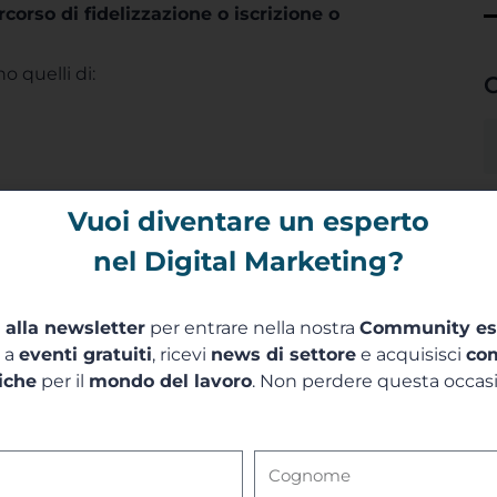
orso di fidelizzazione o iscrizione o
o quelli di:
C
Vuoi diventare un esperto
nel Digital Marketing?
i alla newsletter
per entrare nella nostra
Community es
a a
eventi gratuiti
, ricevi
news di settore
e acquisisci
co
iche
per il
mondo del lavoro
. Non perdere questa occas
riting dipendono dal singolo lavoro da
i da approfondire
ed immagazzinare per poter