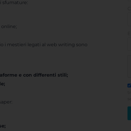
i sfumature:
C
o online;
E
o i mestieri legati al web writing sono
aforme e con differenti stili;
e;
t
s
saper:
se;