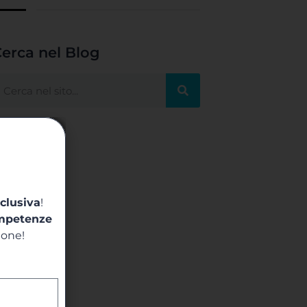
erca nel Blog
clusiva
!
mpetenze
ione!