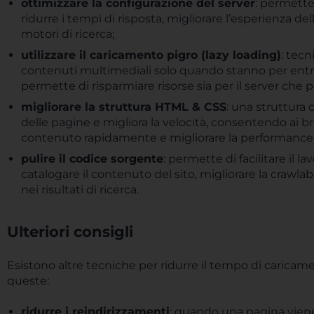
ottimizzare la configurazione del server
: permette
ridurre i tempi di risposta, migliorare l’esperienza d
motori di ricerca;
utilizzare il caricamento pigro
(lazy loading)
: tecn
contenuti multimediali solo quando stanno per entra
permette di risparmiare risorse sia per il server che pe
migliorare la struttura HTML & CSS
: una struttura
delle pagine e migliora la velocità, consentendo ai bro
contenuto rapidamente e migliorare la performance d
pulire il codice sorgente
: permette di facilitare il 
catalogare il contenuto del sito, migliorare la crawlabil
nei risultati di ricerca.
Ulteriori consigli
Esistono altre tecniche per ridurre il tempo di caricam
queste:
ridurre i reindirizzamenti
: quando una pagina viene r