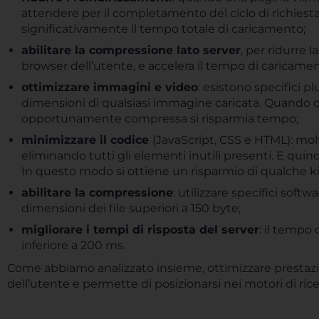
attendere per il completamento del ciclo di richiest
significativamente il tempo totale di caricamento;
abilitare la compressione lato server
, per ridurre l
browser dell’utente, e accelera il tempo di caricamen
ottimizzare immagini e video
: esistono specifici 
dimensioni di qualsiasi immagine caricata. Quando
opportunamente compressa si risparmia tempo;
minimizzare il codice
(JavaScript, CSS e HTML): mo
eliminando tutti gli elementi inutili presenti. E quindi
In questo modo si ottiene un risparmio di qualche k
abilitare la compressione
: utilizzare specifici softw
dimensioni dei file superiori a 150 byte;
migliorare i tempi di risposta del server
: il tempo
inferiore a 200 ms.
Come abbiamo analizzato insieme, ottimizzare prestazion
dell’utente e permette di posizionarsi nei motori di ric