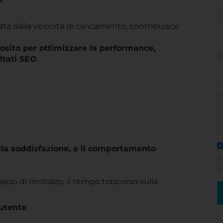
C
ta dalla velocità di caricamento, contribuisce
osito per ottimizzare la performance,
E
ltati SEO
.
sulla soddisfazione, e il comportamento
t
s
so di rimbalzo, il tempo trascorso sulla
’utente
;