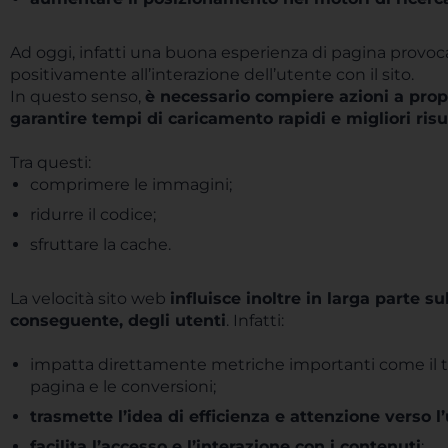
Ad oggi, infatti una buona esperienza di pagina provoca
positivamente all’interazione dell’utente con il sito.
In questo senso,
è necessario compiere azioni a prop
garantire tempi di caricamento rapidi e migliori risu
Tra questi:
comprimere le immagini;
ridurre il codice;
sfruttare la cache.
La velocità sito web
influisce inoltre in larga parte 
conseguente, degli utenti
. Infatti:
impatta direttamente metriche importanti come il tas
pagina e le conversioni;
t
rasmette l’idea di efficienza e attenzione verso l
facilita l’accesso e l’interazione con i contenuti
;