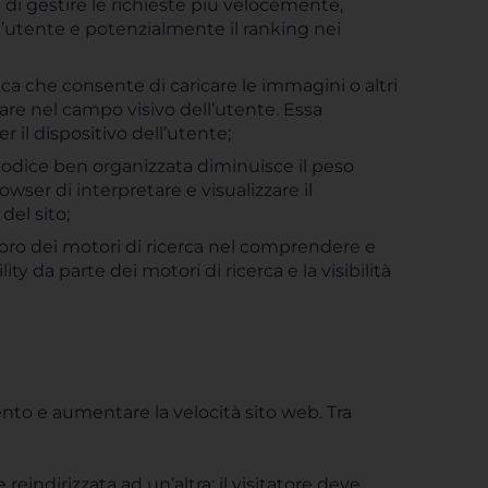
 di gestire le richieste più velocemente,
ell’utente e potenzialmente il ranking nei
ica che consente di caricare le immagini o altri
re nel campo visivo dell’utente. Essa
r il dispositivo dell’utente;
 codice ben organizzata diminuisce il peso
wser di interpretare e visualizzare il
el sito;
lavoro dei motori di ricerca nel comprendere e
ity da parte dei motori di ricerca e la visibilità
ento e aumentare la velocità sito web. Tra
eindirizzata ad un’altra; il visitatore deve