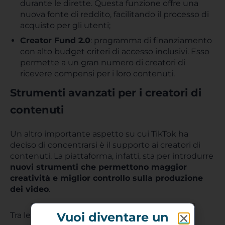
durante le dirette. Questa funzione offre una
nuova fonte di reddito, facilitando il processo di
acquisto per gli utenti;
Creator Fund 2.0
: programma di finanziamento
con alto budget criteri di accesso inclusivi. Esso
permette a un gran numero di creatori di
ricevere compensi per i loro contenuti.
Strumenti avanzati per i creatori di
contenuti
Un altro importante aspetto su cui TikTok ha
deciso di concentrarsi è il supporto ai creatori di
contenuti. La piattaforma, infatti, sta per introdurre
nuovi strumenti che permettono maggior
creatività e miglior controllo sulla produzione
dei video
.
Vuoi diventare un
Tra le principali novità: