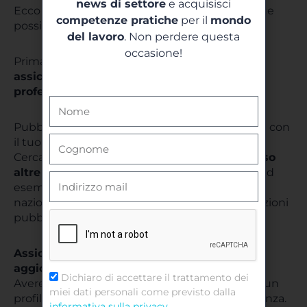
news di settore
e acquisisci
Ecco alcuni suggerimenti per aumentare le tue
competenze pratiche
per il
mondo
possibilità di successo la prossima volta.
del lavoro
. Non perdere questa
occasione!
Prima di richiedere nuovamente la verifica,
assicurati che il tuo account sia attivo e
professionale
.
Pubblica contenuti regolarmente e interagisci con
il tuo pubblico.
Cerca di
aumentare la tua visibilità attraverso
altre piattaforme o media
. Potresti lavorare, ad
esempio, su collaborazioni con media locali o
nazionali, partecipare a interviste o fare apparizioni
pubbliche.
Assicurati che tutte le informazioni siano
aggiornate e coerenti
.
Dichiaro di accettare il trattamento dei
Avere una pagina aziendale ben strutturata o un
miei dati personali come previsto dalla
profilo personale ben curato può fare la differenza.
informativa sulla privacy
.