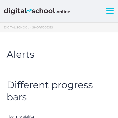
Togg
DIGITAL SCHOOL
>
SHORTCODES
Alerts
Different progress
bars
Le mie abilità