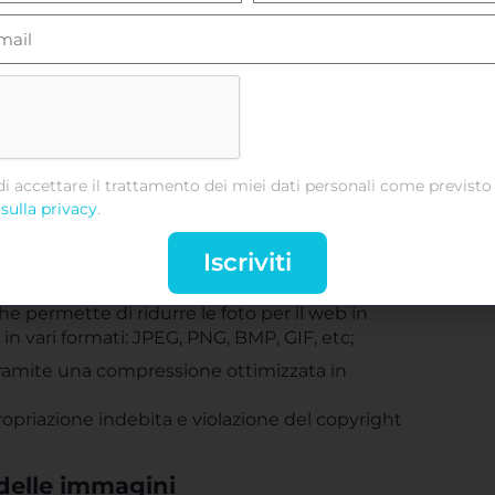
a foto dallo smartphone, tramite questa app, è
rie funzioni di fotoritocco.
e i colori, etc. Esiste inoltre la possibilità di
lio e il ridimensionamento creati
Facebook;
iLoveIMG:
di accettare il trattamento dei miei dati personali come previsto 
 di ricerca o del“
drag&drop
”, è possibile
sulla privacy
.
ico livello disponibile per poi esportare il file
 o Google Drive;
Iscriviti
mpatibile solo con il sistema operativo Windows.
 permette di ridurre le foto per il web in
n vari formati: JPEG, PNG, BMP, GIF, etc;
tramite una compressione ottimizzata in
ropriazione indebita e violazione del copyright
 delle immagini