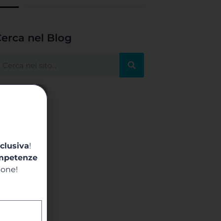
erca nel Blog
clusiva
!
mpetenze
ione!