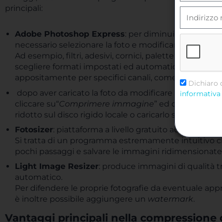
principali:
Adobe Photoshop Express
: per diminuire MB di un
necessario selezionare la foto e modificarla tramite va
Ad esempio, filtri, adesivi, cornici, palette per modificar
scegliere formati impostati ed automatici per il ritag
appositamente per specifici canali, come YouTube, 
Dichiaro 
dopo aver caricato la foto da modificare con l’opzione
informativa 
cliccare su“
Comprimere immagine
” ed ottenere l’un
ridotto sul disco rigido locale o caricarlo su Dropbox
Fotosizer
: piattaforma a livello gratuito ad oggi co
Si tratta di un programma estremamente intuitivo che
pochi passaggi e salvare le immagini ridimensionate i
Light Image Resizer
: produce immagini di qualità 
automatico.
Per difendere le proprie fotografie da eventuale app
è inoltre possibile aggiungere un
watermark
.
Vantaggi principali nella compressione