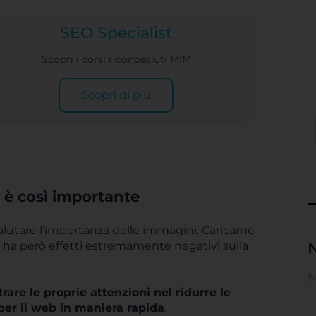
SEO Specialist
Scopri i corsi riconosciuti MIM
Scopri di più
o è così importante
valutare l’importanza delle immagini. Caricarne
, ha però effetti estremamente negativi sulla
N
re le proprie attenzioni nel ridurre le
per il web in maniera rapida
.