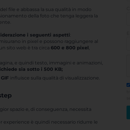
C
l file e abbassa la sua qualità in modo
ionamento della foto che tenga leggera la
mente.
E
iderazione i seguenti aspetti
:
i misurano in pixel e possono raggiungere al
n sito web è tra circa
600 e 800 pixel
,
pagina, e quindi testo, immagini e animazioni,
ichiede sia sotto i 500 KB;
 GIF
influisce sulla qualità di visualizzazione.
t
step
s
gior spazio e, di conseguenza, necessita
er experience è quindi necessario ridurre le