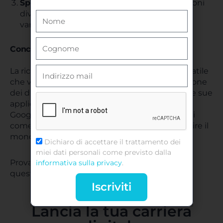
Sperimenta con le dimensioni
: carica versioni
diverse della stessa immagine per risultati
variati.
Conclusioni
La ricerca per immagini è uno strumento versatile
che va oltre la semplice curiosità. Dalla protezione
dei diritti d’autore al monitoraggio del brand, le sue
applicazioni sono molteplici e preziose. Con
Google, Bing, Yandex e strumenti di terze parti
come Tineye, hai tutto ciò che serve per scoprire il
mondo nascosto dietro le immagini.
Dichiaro di accettare il trattamento dei
miei dati personali come previsto dalla
Prova subito una ricerca inversa e scopri come
informativa sulla privacy
.
questo strumento possa fare la differenza!
Iscriviti
Lancia la tua carriera