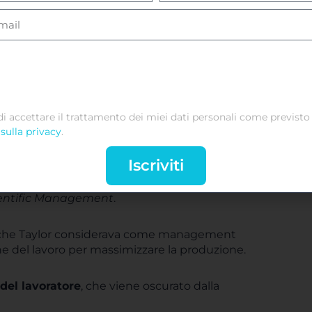
ento delle concezioni di Taylor
hanno nulla a che vedere con quello che oggi
di accettare il trattamento dei miei dati personali come previsto 
te dalla paga
, dato che la motivazione delle
sulla privacy
.
 teorizzato dall’ingegnere.
Iscriviti
ta anche all’epoca in cui Taylor trascrisse le
cientific Management
.
 che Taylor considerava come management
e del lavoro per massimizzare la produzione.
del lavoratore
, che viene oscurato dalla