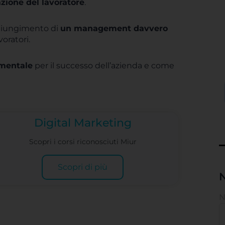
azione del lavoratore
.
ggiungimento di
un management davvero
oratori.
amentale
per il successo dell’azienda e come
Digital Marketing
Scopri i corsi riconosciuti Miur
Scopri di più
N