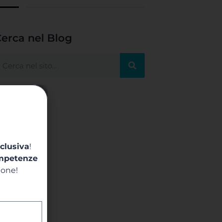
erca nel Blog
clusiva
!
mpetenze
ione!