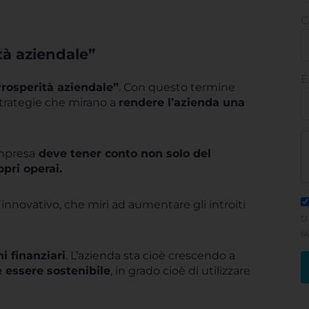
C
tà aziendale”
E
Prosperità aziendale”
. Con questo termine
strategie che mirano a
rendere l’azienda una
impresa
deve tener conto non solo del
pri operai.
novativo, che miri ad aumentare gli introiti
t
s
i finanziari
. L’azienda sta cioè crescendo a
 essere sostenibile
, in grado cioè di utilizzare