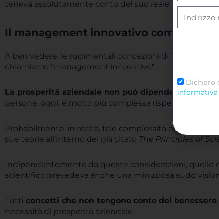
teneva assolutamente conto del suo reale benessere.
Il management innovativo come superam
A ben vedere, le rudimentali concezioni di Taylor non 
chiamiamo “management innovativo”.
Dichiaro 
La prosperità aziendale non può dipendere solamen
informativa 
persone, oggi, è molto più complessa rispetto a quanto
Probabilmente, in realtà, tale complessità era già presen
sue teorie all’interno del già citato
The Principles of S
Indipendentemente da queste considerazioni, quello
scientifico prevedeva anche una minuziosa suddivision
Tutti
concetti che non tengono conto del benessere 
necessità di prosperità aziendale.