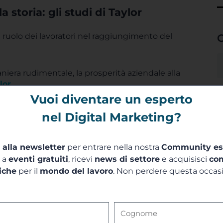
storia: gli studi di Taylor
 ruolo dei lavoratori nel raggiungimento del
C
iera rudimentale, la prosperità aziendale alla
lor
.
Vuoi diventare un esperto
ntific Management
, notava
come il cosiddetto
nel Digital Marketing?
maggiormente se motivato mediante la paga
.
aio poteva rendere in maniera adatta,
i alla newsletter
per entrare nella nostra
Community es
a a
eventi gratuiti
, ricevi
news di settore
e acquisisci
co
tre orientati al raggiungimento di premi,
iche
per il
mondo del lavoro
. Non perdere questa occas
ement innovativo e scientifico
come lo
te utilitaristica
del lavoratore, che non