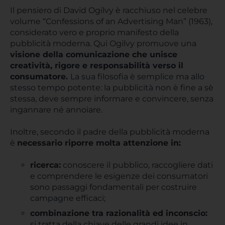
Il pensiero di David Ogilvy è racchiuso nel celebre
volume “Confessions of an Advertising Man” (1963),
considerato vero e proprio manifesto della
pubblicità moderna. Qui Ogilvy promuove una
visione della comunicazione che unisce
creatività, rigore e responsabilità verso il
consumatore.
La sua filosofia è semplice ma allo
stesso tempo potente: la pubblicità non è fine a sè
stessa, deve sempre informare e convincere, senza
ingannare né annoiare.
Inoltre, secondo il padre della pubblicità moderna
è
necessario riporre molta attenzione in:
ricerca:
conoscere il pubblico, raccogliere dati
e comprendere le esigenze dei consumatori
sono passaggi fondamentali per costruire
campagne efficaci;
combinazione tra razionalità ed inconscio:
si tratta della chiave delle grandi idee in