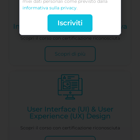
miei dati personali come previsto dalla
informativa sulla privacy
.
Iscriviti
Intelligenza Artificiale Generativa
Scopri il corso con certificazione riconosciuta
Scopri di più
User Interface (UI) & User
Experience (UX) Design
Scopri il corso con certificazione riconosciuta