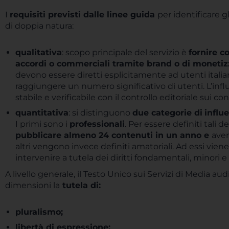
I
requisiti previsti dalle linee guida
per identificare g
di doppia natura:
qualitativa
: scopo principale del servizio è
fornire c
accordi o commerciali tramite brand o di moneti
devono essere diretti esplicitamente ad utenti italian
raggiungere un numero significativo di utenti. L’inf
stabile e verificabile con il controllo editoriale sui 
quantitativa
: si distinguono
due categorie di
influ
I primi sono i
professionali
. Per essere definiti tali 
pubblicare almeno 24 contenuti in un anno e
ave
altri vengono invece definiti amatoriali. Ad essi vie
intervenire a tutela dei diritti fondamentali, minori 
A livello generale, il Testo Unico sui Servizi di Media au
dimensioni la
tutela di:
pluralismo;
libertà di espressione;