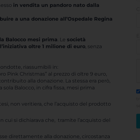
messo
in vendita un pandoro nato dalla
C
ibuire a una donazione all’Ospedale Regina
E
o da Balocco mesi prima
. Le
società
iniziativa oltre 1 milione di euro
, senza
condotte, riassumibili in:
o Pink Christmas” al prezzo di oltre 9 euro,
ontribuito alla donazione. La stessa era però,
sola Balocco, in cifra fissa, mesi prima
t
esi, non veritiera, che l’acquisto del prodotto
s
in cui si dichiarava che, tramite l’acquisto del
asse direttamente alla donazione, circostanza