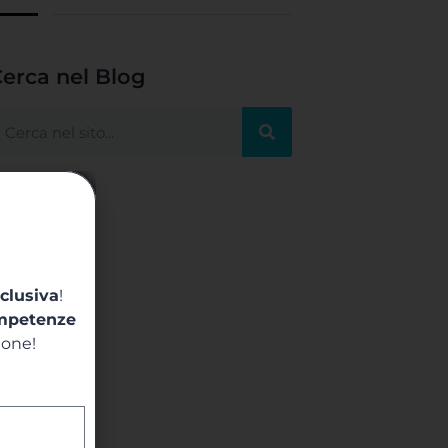
erca nel Blog
clusiva
!
mpetenze
ione!