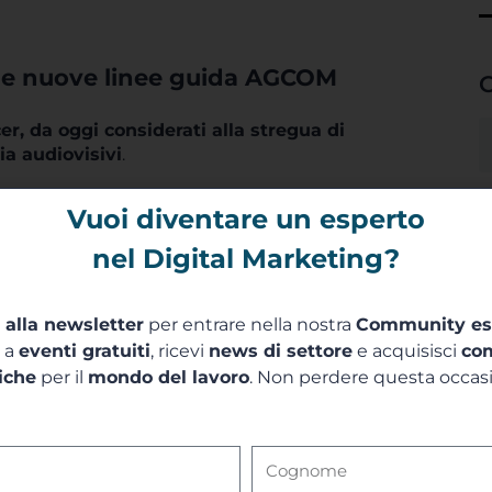
 le nuove linee guida AGCOM
C
cer,
da oggi considerati alla stregua di
ia audiovisivi
.
cato le disposizioni in data 16 gennaio,
Vuoi diventare un esperto
ssionisti.
pervenuti nell’ambito della consultazione
nel Digital Marketing?
o di applicazione delle norme.
ve regole e l’adeguarsi non ha effetto
i alla newsletter
per entrare nella nostra
Community es
non sono i naturali destinatari del Testo unico
a a
eventi gratuiti
, ricevi
news di settore
e acquisisci
co
a queste figure.
iche
per il
mondo del lavoro
. Non perdere questa occas
plicate a tutti gli influencer
,
ma solo a
edremo meglio in seguito.