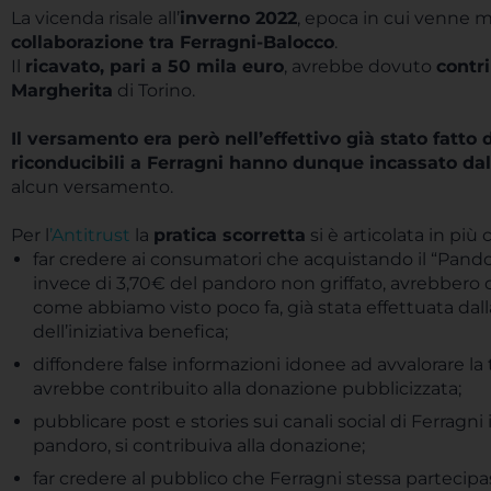
La vicenda risale all’
inverno 2022
, epoca in cui venne 
collaborazione tra Ferragni-Balocco
.
Il
ricavato, pari a 50 mila euro
, avrebbe dovuto
contr
Margherita
di Torino.
Il versamento era però nell’effettivo già stato fatt
riconducibili a Ferragni hanno dunque incassato dall’
alcun versamento.
Per l
’Antitrust
la
pratica scorretta
si è articolata in più 
far credere ai consumatori che acquistando il “Pandor
invece di 3,70€ del pandoro non griffato, avrebbero c
come abbiamo visto poco fa, già stata effettuata dalla 
dell’iniziativa benefica;
diffondere false informazioni idonee ad avvalorare la t
avrebbe contribuito alla donazione pubblicizzata;
pubblicare post e stories sui canali social di Ferragni 
pandoro, si contribuiva alla donazione;
far credere al pubblico che Ferragni stessa partecip