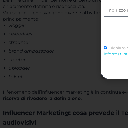
Definire chi è influencer non è di certo un compito semp
chiaramente definita e riconosciuta.
Vari soggetti che svolgono diverse attività sono ritenut
principalmente:
vlogger
celebrities
streamer
Dichiaro 
brand ambassador
informativa 
creator
uploader
talent
Il fenomeno dell’influencer marketing è in continua evo
riserva di rivedere la definizione.
Influencer Marketing: cosa prevede il Te
audiovisivi