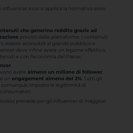
li influencer a cui si applica la normativa sono
ontenuti che generino reddito grazie ad
zzazione
previsti dalle piattaforme. I contenuti
i, essere accessibili al grande pubblico e
luencer deve infine avere un legame effettivo,
contenuti e con l’economia del Paese;
encer
.
devono avere
almeno un milione di follower
,
re un
engagement almeno del 2%
. Tutti gli
ne comunque imposto le legittimità di
e consumatori.
diovisivi prevede per gli influencer di maggiori