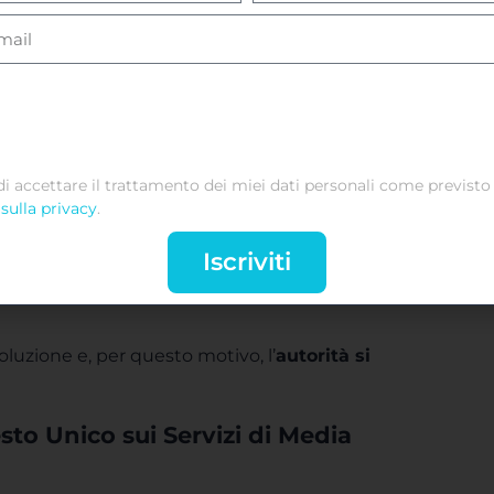
lice. Questa figura, infatti, non è ancora
i parte di questo insieme, tra cui
di accettare il trattamento dei miei dati personali come previsto 
sulla privacy
.
Iscriviti
luzione e, per questo motivo, l’
autorità si
sto Unico sui Servizi di Media