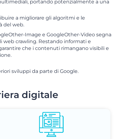
multimediali, portando potenzialmente a una
buire a migliorare gli algoritmi e le
à del web.
GoogleOther-Image e GoogleOther-Video segna
 di web crawling. Restando informati e
arantire che i contenuti rimangano visibili e
ione.
iori sviluppi da parte di Google.
riera digitale