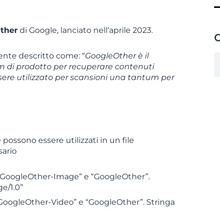
Other
di Google, lanciato nell’aprile 2023.
C
mente descritto come: “
GoogleOther è il
am di prodotto per recuperare contenuti
sere utilizzato per scansioni una tantum per
possono essere utilizzati in un file
sario
o “GoogleOther-Image” e “GoogleOther”.
e/1.0”
 “GoogleOther-Video” e “GoogleOther”. Stringa