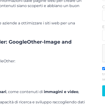
informazioni dalle pagine web per creare un
 contenuti siano scoperti e abbiano un buon
C
aziende a ottimizzare i siti web per una
E
ler: GoogleOther-Image and
gleOther:
t
s
nari
, come contenuti di
immagini e video
,
apacità di ricerca e sviluppo raccogliendo dati