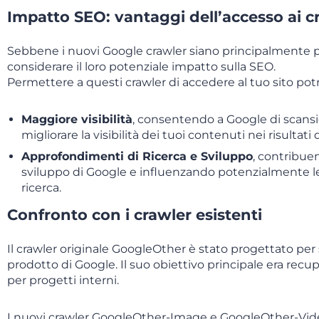
Impatto SEO: vantaggi dell’accesso ai c
Sebbene i nuovi Google crawler siano principalmente pe
considerare il loro potenziale impatto sulla SEO.
Permettere a questi crawler di accedere al tuo sito pot
Maggiore visibilità
, consentendo a Google di scansi
migliorare la visibilità dei tuoi contenuti nei risultati
Approfondimenti di Ricerca e Sviluppo
, contribuen
sviluppo di Google e influenzando potenzialmente le 
ricerca.
Confronto con i crawler esistenti
Il crawler originale GoogleOther è stato progettato per 
prodotto di Google. Il suo obiettivo principale era rec
per progetti interni.
I nuovi crawler GoogleOther-Image e GoogleOther-Vid