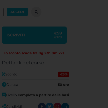
ACCEDI
€99
ISCRIVITI
€129
Lo sconto scade tra
0g 23h 0m 21s
Dettagli del corso
Sconto
-23%
Durata
50 ore
Livello
Completo a partire dalle basi
Condividi