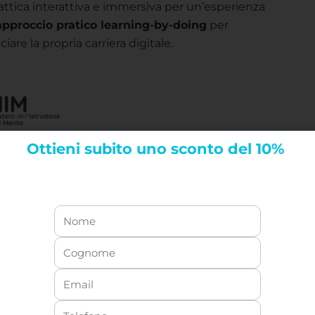
ttica interattiva e immersiva per un’esperienza
approccio pratico learning-by-doing
per
ciare la propria carriera digitale.
Ottieni
subito uno sconto del 10%
rnato
Professionalizzante
 periodico dei
Arricchisci il CV su LinkedIn e lancia
enuti
la tua carriera