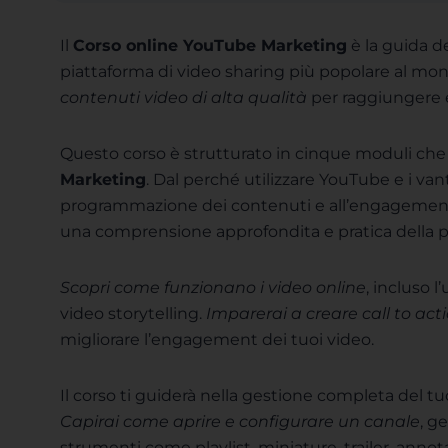
Il
Corso online YouTube Marketing
è la guida de
piattaforma di video sharing più popolare al mo
contenuti video di alta qualità
per raggiungere e
Questo corso è strutturato in cinque moduli che
Marketing
. Dal perché utilizzare YouTube e i va
programmazione dei contenuti e all’engagement d
una comprensione approfondita e pratica della p
Scopri come funzionano i video online
, incluso l
video storytelling.
Imparerai a creare call to acti
migliorare l’engagement dei tuoi video.
Il corso ti guiderà nella gestione completa del t
Capirai come aprire e configurare un canale
, ge
strumenti come playlist, miniature, trailer, anno