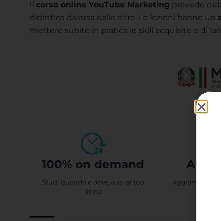
Il
corso online YouTube Marketing
prevede dida
didattica diversa dalle altre. Le lezioni hanno un
mettere subito in pratica le skill acquisite​ e di lan
100% on demand
Aggio
Studi quando e dove vuoi al tuo
Aggiornamento
ritmo
cont