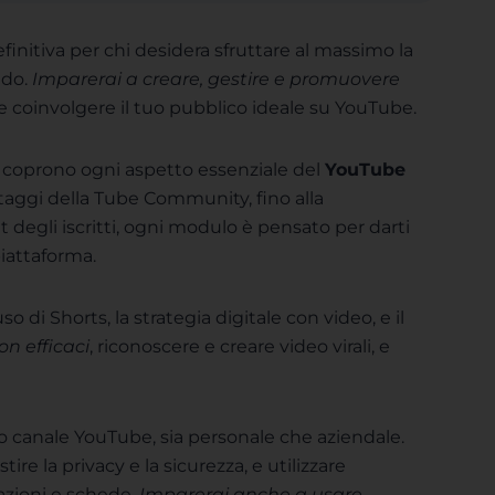
finitiva per chi desidera sfruttare al massimo la
ndo.
Imparerai a creare, gestire e promuovere
 coinvolgere il tuo pubblico ideale su YouTube.
 coprono ogni aspetto essenziale del
YouTube
ntaggi della Tube Community, fino alla
egli iscritti, ogni modulo è pensato per darti
iattaforma.
’uso di Shorts, la strategia digitale con video, e il
on efficaci
, riconoscere e creare video virali, e
uo canale YouTube, sia personale che aziendale.
stire la privacy e la sicurezza, e utilizzare
tazioni e schede.
Imparerai anche a usare