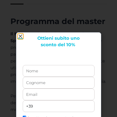
Programma del master
Il Master online in Digital Marketing
Ottieni
subito uno
Specialist
è composto da moduli didattici e
sconto del 10%
prevede un apprendimento graduale,
partendo dalle basi e dai concetti chiave, e
permette di acquisire competenze complete
utili per esercitare autonomamente la
professione. La didattica è innovativa e
immersiva, utilizzando sistemi all’avanguardia.
Per visionare il programma trattato in
dettaglio è sufficiente cliccare su ciascun
modulo di seguito: