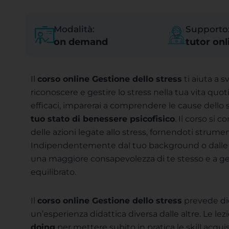
Modalità:
Supporto
on demand
tutor onl
Il
corso online Gestione dello stress
ti aiuta a 
riconoscere e gestire lo stress nella tua vita quot
efficaci, imparerai a comprendere le cause dello 
tuo stato di benessere psicofisico
. Il corso si 
delle azioni legate allo stress, fornendoti strumen
Indipendentemente dal tuo background o dalle sfid
una maggiore consapevolezza di te stesso e a ges
equilibrato.
Il
corso online Gestione dello stress
prevede did
un’esperienza didattica diversa dalle altre. Le l
doing
per mettere subito in pratica le skill acquis