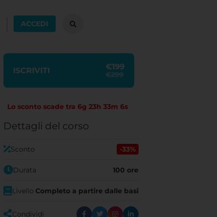
ACCEDI
€199
ISCRIVITI
€299
Lo sconto scade tra
6g 23h 33m 5s
Dettagli del corso
Sconto
-33%
Durata
100 ore
Livello
Completo a partire dalle basi
Condividi