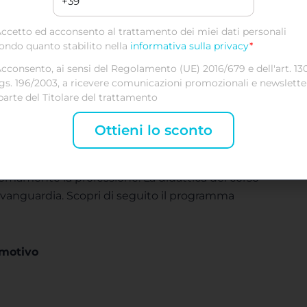
so e migliori le
prova finale ripetibile
rmance
gratuitamente per ottenere il
certificato
ccetto ed acconsento al trattamento dei miei dati personali
ondo quanto stabilito nella
informativa sulla privacy
*
cconsento, ai sensi del Regolamento (UE) 2016/679 e dell'art. 13
gs. 196/2003, a ricevere comunicazioni promozionali e newslette
parte del Titolare del trattamento
Ottieni lo sconto
o in moduli didattici e prevede un
i concetti chiave, e permette di acquisire
mamente la professione. La didattica del corso
’avanguardia. Scopri di seguito il programma
emotivo