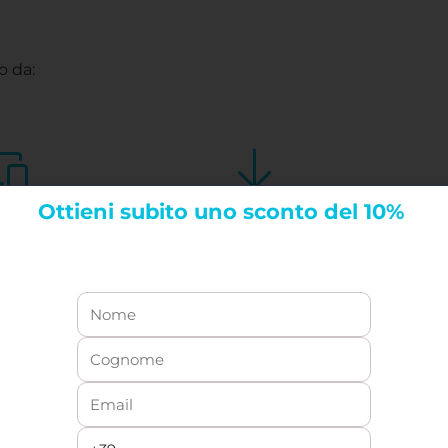
 da:
Ottieni
subito uno sconto del 10%
zioni on
Contenuti
and
scaricabili
e in completa
fruibili su tutti i dispositivi
nomia
adattivo
Prove finali