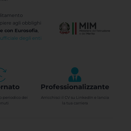
reditamento
ere agli obblighi
ne con Eurosofia
,
ufficiale degli enti
rnato
Professionalizzante
 periodico dei
Arricchisci il CV su LinkedIn e lancia
enuti
la tua carriera