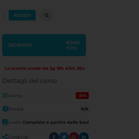
ACCEDI
€240
ISCRIVITI
€350
Lo sconto scade tra
5g 18h 43m 29s
Dettagli del corso
Sconto
-31%
Durata
N/A
Livello
Completo a partire dalle basi
Condividi