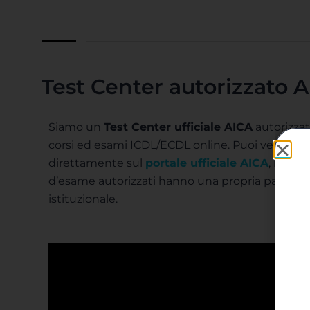
Test Center autorizzato 
Siamo un
Test Center ufficiale AICA
autorizzat
corsi ed esami ICDL/ECDL online. Puoi verificare
direttamente sul
portale ufficiale
AICA
, infatti
d’esame autorizzati hanno una propria pagina su
istituzionale.