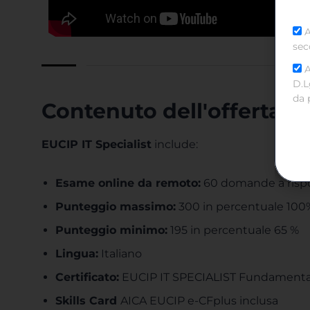
A
sec
A
D.L
da 
Contenuto dell'offerta
EUCIP IT Specialist
include:
Esame online da remoto:
60 domande a rispos
Punteggio massimo:
300 in percentuale 100
Punteggio minimo:
195 in percentuale 65 %
Lingua:
Italiano
Certificato:
EUCIP IT SPECIALIST Fundamenta
Skills Card
AICA EUCIP e-CFplus inclusa