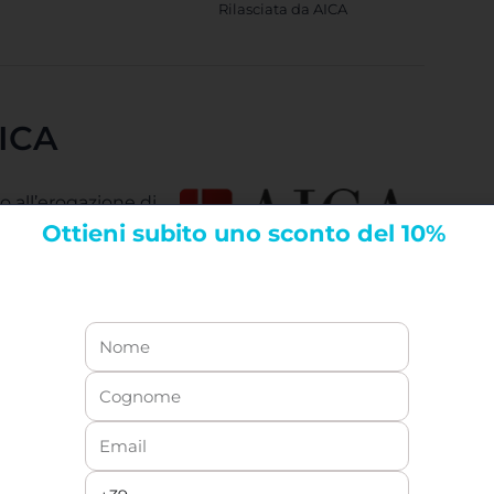
Rilasciata da AICA
AICA
o all’erogazione di
Ottieni
subito uno sconto del 10%
 l’autorizzazione
 solo i centri
l sito