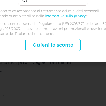
ccetto ed acconsento al trattamento dei miei dati personali
ondo quanto stabilito nella
informativa sulla privacy
*
cconsento, ai sensi del Regolamento (UE) 2016/679 e dell'art. 13
gs. 196/2003, a ricevere comunicazioni promozionali e newslette
parte del Titolare del trattamento
Ottieni lo sconto
ta multipla da svolgere in 90 minuti
%
ls