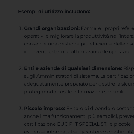
Esempi di utilizzo includono:
Grandi organizzazioni:
Formare i propri referen
operativi e migliorare la produttività nell’inte
consente una gestione più efficiente delle ris
interventi esterni e ottimizzando le operazion
Enti e aziende di qualsiasi dimensione:
Rispe
sugli Amministratori di sistema. La certificazio
adeguatamente preparato per gestire la sicurez
proteggendo così le informazioni sensibili.
Piccole imprese:
Evitare di dipendere costant
anche i malfunzionamenti più semplici, preven
certificazione EUCIP IT SPECIALIST, le piccol
esigenze informatiche, garantendo continuità o