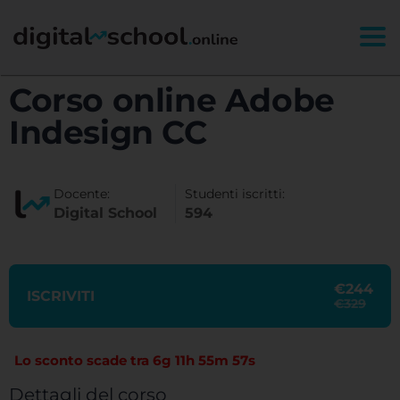
Togg
Corso online Adobe
Indesign CC
Docente:
Studenti iscritti:
Digital School
594
€244
ISCRIVITI
€329
Lo sconto scade tra
6g 11h 55m 56s
Dettagli del corso