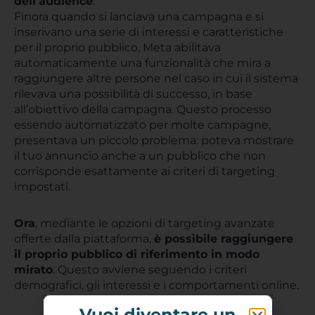
dell’audience
.
Finora quando si lanciava una campagna e si
inserivano una serie di interessi e caratteristiche
per il proprio pubblico, Meta abilitava
automaticamente una funzionalità che mira a
raggiungere altre persone nel caso in cui il sistema
rilevava una possibilità di successo, in base
all’obiettivo della campagna. Questo processo
essendo automatizzato per molte campagne,
presentava un piccolo problema: poteva mostrare
il tuo annuncio anche a un pubblico che non
corrisponde esattamente ai criteri di targeting
impostati.
Ora
, mediante le opzioni di targeting avanzate
offerte dalla piattaforma,
è possibile raggiungere
il proprio pubblico di riferimento in modo
mirato
. Questo avviene seguendo i criteri
demografici, gli interessi e i comportamenti online.
Vuoi diventare un