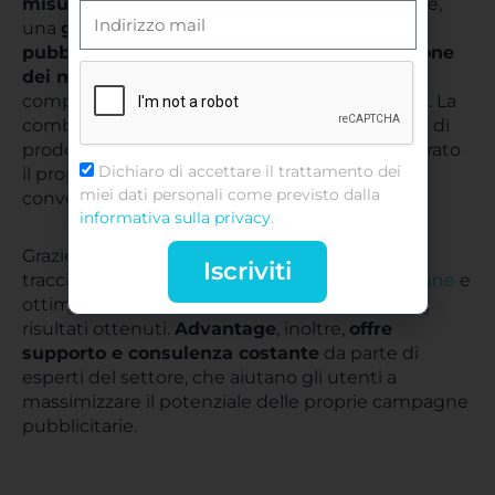
misurabili in tempo reale
. Consentono, inoltre,
una
gestione più efficiente dei budget
pubblicitari e una maggiore personalizzazione
dei messaggi
, adattandoli in base al
comportamento e alle preferenze degli utenti. La
combinazione di annunci dinamici e cataloghi di
prodotti permette di raggiungere in modo mirato
Dichiaro di accettare il trattamento dei
il proprio pubblico di riferimento e generare
miei dati personali come previsto dalla
conversioni tangibili.
informativa sulla privacy
.
Grazie a questi strumenti, quindi, è possibile
Iscriviti
tracciare in modo accurato il
ROI delle campagne
e
ottimizzare le strategie di marketing in base ai
risultati ottenuti.
Advantage
, inoltre,
offre
supporto e consulenza costante
da parte di
esperti del settore, che aiutano gli utenti a
massimizzare il potenziale delle proprie campagne
pubblicitarie.