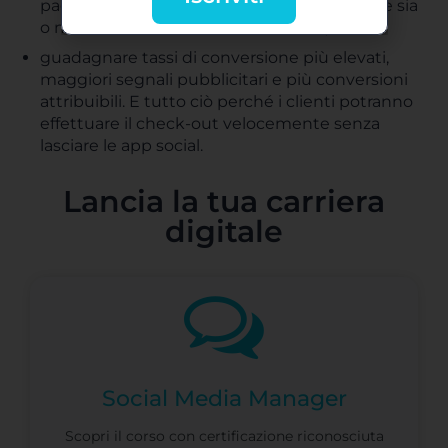
pagine prodotto in base al fatto che l’utente sia
o meno un membro Amazon Prime;
guadagnare tassi di conversione più elevati,
maggiori segnali pubblicitari e più conversioni
attribuibili. E tutto ciò perché i clienti potranno
effettuare il check-out velocemente senza
lasciare le app social.
Lancia la tua carriera
digitale
Social Media Manager
Scopri il corso con certificazione riconosciuta