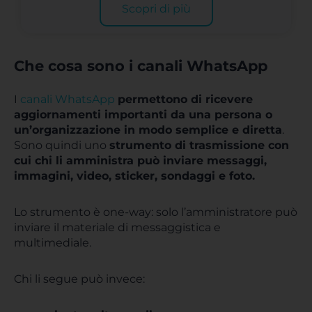
Scopri di più
Che cosa sono i canali WhatsApp
I
canali WhatsApp
permettono di ricevere
aggiornamenti importanti da una persona o
un’organizzazione in modo semplice e diretta
.
Sono quindi uno
s
trumento di trasmissione con
cui chi li amministra può inviare messaggi,
immagini, video, sticker, sondaggi e foto.
Lo strumento è one-way: solo l’amministratore può
inviare il materiale di messaggistica e
multimediale.
Chi li segue può invece: